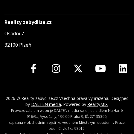
Reality zabydlise.cz
Osadní 7
32100 Plzeň
2026 © Reality zabydlise.cz Všechna práva vyhrazena. Designed
by
DALTEN media
. Powered by
RealityMIX
.
Provozovatelem webu je DALTEN media s.r.o., se sídlem Na Harfě
916/9a, Vysočany, 190 00 Praha 9, IČ: 27135306,
zapsaná v obchodním rejstříku vedeném Městským soudem v Praze,
oddíl C, vložka 98915.