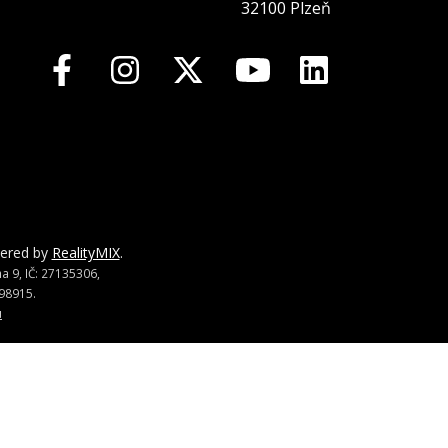
32100 Plzeň
wered by
RealityMIX
.
 9, IČ: 27135306,
98915.
u