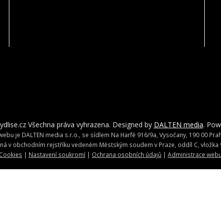
ydlise.cz Všechna práva vyhrazena. Designed by
DALTEN media
. Po
ebu je DALTEN media s.r.o., se sídlem Na Harfě 916/9a, Vysočany, 190 00 Praha
ná v obchodním rejstříku vedeném Městským soudem v Praze, oddíl C, vložka 
Cookies
|
Nastavení soukromí
|
Ochrana osobních údajů
|
Administrace web