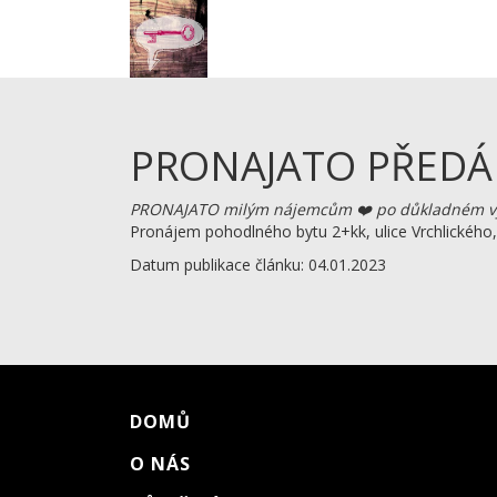
PRONAJATO PŘEDÁNO
PRONAJATO milým nájemcům ❤️ po důkladném v
Pronájem pohodlného bytu 2+kk, ulice Vrchlického
Datum publikace článku: 04.01.2023
DOMŮ
O NÁS