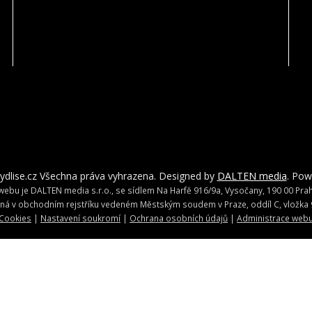
ydlise.cz Všechna práva vyhrazena. Designed by
DALTEN media
. Po
ebu je DALTEN media s.r.o., se sídlem Na Harfě 916/9a, Vysočany, 190 00 Praha
ná v obchodním rejstříku vedeném Městským soudem v Praze, oddíl C, vložka 
Cookies
|
Nastavení soukromí
|
Ochrana osobních údajů
|
Administrace web