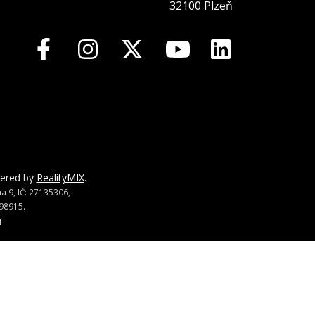
32100 Plzeň
wered by
RealityMIX
.
 9, IČ: 27135306,
98915.
u