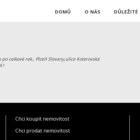
DOMŮ
O NÁS
DŮLEŽITÉ
po celkové rek., Plzeň Slovany,ulice Koterovská
í !
Chci koupit nemovitost
Chci prodat nemovitost