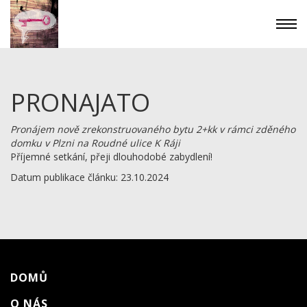
PRONAJATO
Pronájem nově zrekonstruovaného bytu 2+kk v rámci zděného
domku v Plzni na Roudné ulice K Ráji
Příjemné setkání, přeji dlouhodobé zabydlení!
Datum publikace článku: 23.10.2024
DOMŮ
O NÁS