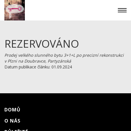
REZERVOVÁNO
Prodej velkého slunného bytu 3+1+L po precizní rekonstrukci
v Plzni na Doubravce, Partyzánská
Datum publikace článku: 01.09.2024
DOMŮ
O NÁS