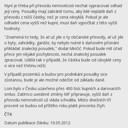
Nyní je třeba při převodu nemovitosti nechat vypracovat odhad
její ceny. Posudky mají zabránit tomu, aby lidé neplatili daň z
převodu z nižší částky, než je cena obvyklá. Pokud je ale
odhadní cena vyšší než kupní, musí daň vypočítat z této vyšší
hodnoty.
"Znamená to tedy, že ať už jde o ty občanské převody, ať už jde
o byty, zahrádky, garáže, by nebylo nutné k daňovém přiznání
přikládat znalecký posudek," dodal Minčič. Pokud bude mít úřad
přece jen nějaké pochybnosti, nechá znalecký posudek
zpracovat. Udělá tak v případě, že částka bude od obvyklé ceny
o více než třetinu nižší.
V případě pozemků a budov pro podnikání posudky sice
zůstanou, bude je ale možné odečíst od základu daně.
Loni bylo v Česku uzavřeno přes 400 tisíc kupních a darovacích
smluv. Zatímco uvedené změny MF připravuje, vyšší daň z
převodu nemovitostí už vláda schválila. Místo dnešních tří
procent se budou od příštího roku platit procenta čtyři.
ČTK
Datum publikace článku: 10.05.2012