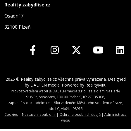
Reality zabydlise.cz
Osadní 7
32100 Plzeň
2026 © Reality zabydlise.cz Všechna práva vyhrazena. Designed
by
DALTEN media
. Powered by
RealityMIX
.
Provozovatelem webu je DALTEN media s.r.o., se sídlem Na Harfě
916/9a, Vysočany, 190 00 Praha 9, IČ: 27135306,
zapsaná v obchodním rejstříku vedeném Městským soudem v Praze,
oddíl C, vložka 98915.
Cookies
|
Nastavení soukromí
|
Ochrana osobních údajů
|
Administrace
webu