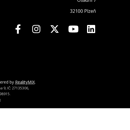
Osadní 7
32100 Plzeň
wered by
RealityMIX
.
 9, IČ: 27135306,
98915.
u