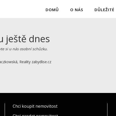
DOMŮ
O NÁS
DŮLEŽITÉ
u ještě dnes
vte si u nás osobní schůzku.
aczkowská, Reality zabydlise.cz
Chci koupit nemovitost