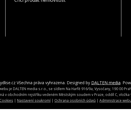
Chci prodat nemovitost
ydlise.cz Všechna práva vyhrazena. Designed by
DALTEN media
. Po
ebu je DALTEN media s.r.o., se sídlem Na Harfě 916/9a, Vysočany, 190 00 Praha
ná v obchodním rejstříku vedeném Městským soudem v Praze, oddíl C, vložka 
Cookies
|
Nastavení soukromí
|
Ochrana osobních údajů
|
Administrace web