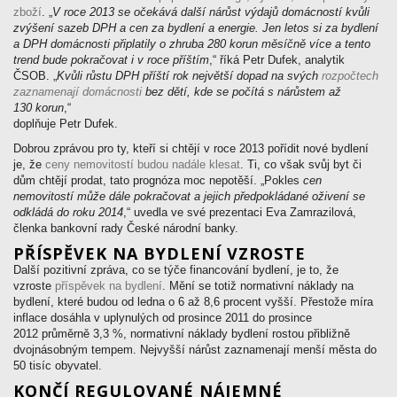
zboží
. „
V roce 2013 se očekává další nárůst výdajů domácností kvůli
zvýšení sazeb DPH a cen za bydlení a energie. Jen letos si za bydlení
a DPH domácnosti připlatily o zhruba 280 korun měsíčně více a tento
trend bude pokračovat i v roce příštím
,“ říká Petr Dufek, analytik
ČSOB. „
Kvůli růstu DPH příští rok největší dopad na svých
rozpočtech
zaznamenají domácnosti
bez dětí, kde se počítá s nárůstem až
130 korun
,“
doplňuje Petr Dufek.
Dobrou zprávou pro ty, kteří si chtějí v roce 2013 pořídit nové bydlení
je, že
ceny nemovitostí budou nadále klesat
. Ti, co však svůj byt či
dům chtějí prodat, tato prognóza moc nepotěší. „Pokles
cen
nemovitostí může dále pokračovat a jejich předpokládané oživení se
odkládá do roku 2014
,“ uvedla ve své prezentaci Eva Zamrazilová,
členka bankovní rady České národní banky.
PŘÍSPĚVEK NA BYDLENÍ VZROSTE
Další pozitivní zpráva, co se týče financování bydlení, je to, že
vzroste
příspěvek na bydlení
. Mění se totiž normativní náklady na
bydlení, které budou od ledna o 6 až 8,6 procent vyšší. Přestože míra
inflace dosáhla v uplynulých od prosince 2011 do prosince
2012 průměrně 3,3 %, normativní náklady bydlení rostou přibližně
dvojnásobným tempem. Nejvyšší nárůst zaznamenají menší města do
50 tisíc obyvatel.
KONČÍ REGULOVANÉ NÁJEMNÉ