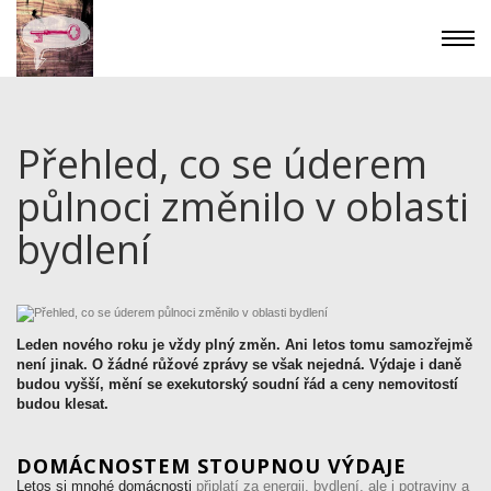
Přehled, co se úderem
půlnoci změnilo v oblasti
bydlení
Leden nového roku je vždy plný změn. Ani letos tomu samozřejmě
není jinak. O žádné růžové zprávy se však nejedná. Výdaje i daně
budou vyšší, mění se exekutorský soudní řád a ceny nemovitostí
budou klesat.
DOMÁCNOSTEM STOUPNOU VÝDAJE
Letos si mnohé domácnosti
připlatí za energii, bydlení, ale i potraviny a