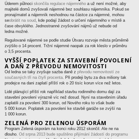
Úderem půlnoci
skončila regulace nájemného
a už není možné, aby
majitelé domů zvyšovali nájemné bez souhlasu nájemníka. Pokud se
pronajímatel a nájemník neshodnou na částce za nájemné, mohou
se
obrátit na soud
, kde podají žádost o určení nájemného v místě a
čase obvyklého. Jednostranné zvyšování nájmů už nebude od
ledna možné.
Regulované nájemné se podle studie Útvaru rozvoje města průměrně
zvýšilo o 14 procent. Tržní nájemné naopak za rok kleslo v průměru
o 3,5 procenta.
VYŠŠÍ POPLATEK ZA STAVEBNÍ POVOLENÍ
A DAŇ Z PŘEVODU NEMOVITOSTI
Od ledna se taky zvyšuje sazba daně z
převodu nemovitostí ze
současných tří na čtyři procenta
. Při prodeji bytu za dva miliony tak
prodejce na dani zaplatí příští rok o 20 tisíc korun více než letos.
Lidé plánující příští rok například stavbu rodinného domu dají za
stavební povolení výrazně víc než dosud. Nyní na stavebním úřadu
zaplatili za povolení 300 korun, od Nového roku to však bude
5 000 korun. Poplatek za povolení ke stavbě garáže se zvýší na
1 000 korun.
ZELENÁ PRO ZELENOU ÚSPORÁM
Program Zelená úsporám na konci roku 2012 skončil. Ale ne na
dlouho.
Od srpna 2013 bude spuštěno přijímání žádostí do programu