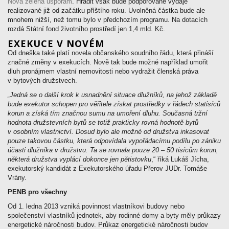
Nová zelená úsporám
. Hradit však bude podporované výdaje
realizované již od začátku příštího roku. Uvolněná částka bude ale
mnohem nižší, než tomu bylo v předchozím programu. Na dotacích
rozdá Státní fond životního prostředí jen 1,4 mld. Kč.
EXEKUCE V NOVÉM
Od dneška také platí novela občanského soudního řádu, která přináší
značné změny v exekucích. Nově tak bude možné například umořit
dluh pronájmem vlastní nemovitosti nebo vydražit členská práva
v bytových družstvech.
„Jedná se o další krok k usnadnění situace dlužníků, na jehož základě
bude exekutor schopen pro věřitele získat prostředky v řádech statisíců
korun a získá tím značnou sumu na umoření dluhu. Současná tržní
hodnota družstevních bytů se totiž prakticky rovná hodnotě bytů
v osobním vlastnictví. Dosud bylo ale možné od družstva inkasovat
pouze takovou částku, která odpovídala vypořádacímu podílu po zániku
účasti dlužníka v družstvu. Ta se rovnala pouze 20 – 50 tisícům korun,
některá družstva vyplácí dokonce jen pětistovku
,“ říká Lukáš Jícha,
exekutorský kandidát z Exekutorského úřadu Přerov JUDr. Tomáše
Vrány.
PENB pro všechny
Od 1. ledna 2013 vzniká povinnost vlastníkovi budovy nebo
společenství vlastníků jednotek, aby rodinné domy a byty měly průkazy
energetické náročnosti budov. Průkaz energetické náročnosti budov