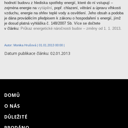
hodnotí budovu z hlediska spotřeby energií, které do ní vstupují –
zejména energie na
vytápění
, popř. chlazení, větrání a úpravu vlhkosti
vzduchu, energie na ohřev teplé vody a osvětlení. Jeho obsah a podoba
je dána prováděcím předpisem k zákonu o hospodaření s energií, jímž
je dosud platná vyhláška č. 148/2007 Sb. Více se dočtete
v článku:
Průkaz energetické náročnosti budov – změny od 1. 1. 2013
.
Autor:
Monika Hrušová
| 01.01.2013 00:00 |
Datum publikace článku: 02.01.2013
DOMŮ
O NÁS
DŮLEŽITÉ
PRODÁNO