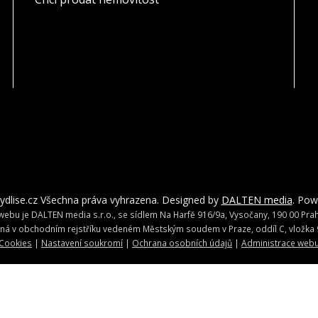
ydlise.cz Všechna práva vyhrazena. Designed by
DALTEN media
. Po
ebu je DALTEN media s.r.o., se sídlem Na Harfě 916/9a, Vysočany, 190 00 Praha
ná v obchodním rejstříku vedeném Městským soudem v Praze, oddíl C, vložka 
Cookies
|
Nastavení soukromí
|
Ochrana osobních údajů
|
Administrace web