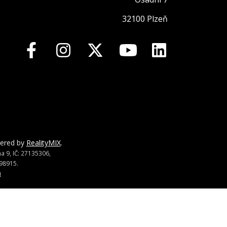
32100 Plzeň
wered by
RealityMIX
.
 9, IČ: 27135306,
98915.
u