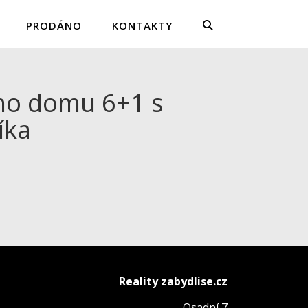
PRODÁNO
KONTAKTY
ho domu 6+1 s
íka
Reality zabydlise.cz
Osadní 7