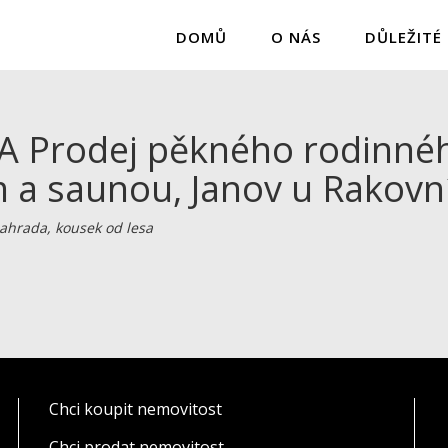
DOMŮ
O NÁS
DŮLEŽITÉ
 Prodej pěkného rodinné
a saunou, Janov u Rakovn
 zahrada, kousek od lesa
Chci koupit nemovitost
Chci prodat nemovitost