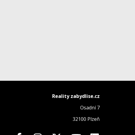
Reality zabydlise.cz
Osadní 7
32100 Plzeň