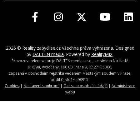
2026 © Reality zabydlise.cz Všechna práva vyhrazena. Designed
by
DALTEN media
. Powered by
RealityMIX
.
Provozovatelem webu je DALTEN media s.r.o., se sídlem Na Harfě
916/9a, Vysočany, 190 00 Praha 9, IČ: 27135306,
zapsaná v obchodním rejstříku vedeném Městským soudem v Praze,
oddíl C, vložka 98915.
Cookies
|
Nastavení soukromí
|
Ochrana osobních údajů
|
Administrace
webu